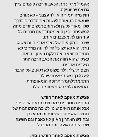
אקמול מרגיע את הכאב והרבה פעמים צריך
גם אנטיביוטיקה.
חוץ מזה תמיר הוא ילד עצבני – לא אוהב
שנוגעים בו, אוהב לעשות את הדברים בדרך
שלו, מאוד עקשן ולא אוהב אנשים זרים מחוץ
למשפחה . בגן הוא מסתדר עם חברים כל
עוד הם לא מעצבנים אותו.
שינה : בתקופות של כאבי אוזניים זה פשוט
נורא, הוא לא ישן כל הלילה וזה מוזר כי לא
תמיד הרופא רואה דלקת באוזן – נראה
כאילו שהוא חווה את הכאב הרבה יותר
מילדים אחרים.
תצפית שלי : ילד פשוט לא רגוע, צועק הרבה ,
לא כל כך משתף איתי פעולה .
התאמתילתמיר תרופה הומאופתית
מתאימה לפי הסימפטומים שלו
פגישת מעקב לאחר חודש
ההורים מספרים : מבחינת הגזזת אין שינוי
אבל אנחנו רואים שינוי לטובה בהתנהגות של
תמיר. הוא יותר רגוע ופחות מתעצבן .
ובחודש האחרון האוזן לא כאבה וגם השינה
שלו הייתה רגועה יותר מהרגיל.
פגישת מעקב לאחר חודש נוסף :