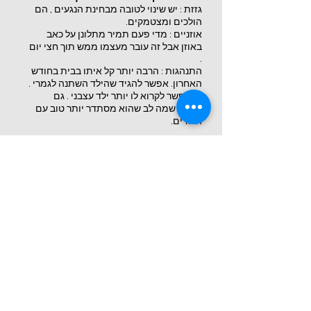
גזזת : יש שינוי לטובה מבחינת הנגעים , הם
הולכים ומצטמקים.
אוזניים : מדי פעם תמיר מתלונן על כאב
באוזן אבל זה עובר מעצמו ממש תוך חצי יום
.
התנהגות : הרבה יותר קל איתו בבית בחודש
האחרון. אפשר להגיד שהילד השתנה לגמרי .
אי אפשר לקרוא לו יותר ילד עצבני . גם
הגננת שמה לב שהוא מסתדר יותר טוב עם
הילדים.
פגישת מעקב אחר חודשיים נוספים :
ההורים מספרים :
הגזזת נעלמה לגמרי . בחודשיים האחרונים
לא היו בכלל כאבי אוזניים ובכלל הלילות גם
הרבה יותר רגועים עם תמיר. אנחנו ממש
מרוצים .
מאחר וההורים דיווחו על שיפור ממש
משמעותי במצבו הגופני ורגשי של תמיר לא
קבענו פגישה נוספת. ביקשתי מהם להיות
איתי בקשר טלפוני במידת הצורך.עד היום
קרוב לעשר שנים תמיר לא נזקק לטיפול
נוסף.
המדהים בטיפול הומאופתי הוא