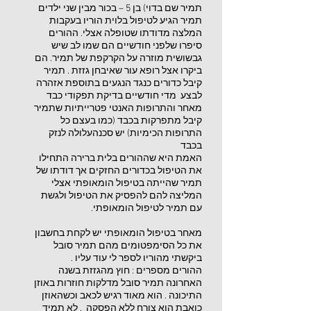
תמיר שם בדוי) בן 5 – בכור מבין שני ילדים
תמיר הגיע לטיפול בלוית הוריו בעקבות
המלצה מדודתו שטופלה אצלי. ההורים
סיפרו שלפני חודשיים הם שמו לב שיש
גבשושית מוזרה על הקרקפת של תמיר. הם
ביקרו אצל רופא עור שאיבחן גזזת . תמיר
קיבל כדורים כנגד הנגעים בתוספת אזהרה
לבצע מדי חודשיים בדיקת תפקודי כבד
מאחר והתרופות האנטי פטרייתיות שתמיר
קיבל מתפרקות בכבד (כמו בעצם כל
התרופות הכימיות) יש סכנהעלולה לנזק
בכבד
האמת היא שההורים בלית ברירה התחילו
את הטיפול בכדורים החזקים אך דודתו של
תמיר שהייתה בטיפול הומאופתי אצלי
המליצה להם להפסיק את הטיפול ולגשת
עם תמיר לטיפול הומאופתי.
מאחר בטיפול הומאופתי יש לקחת בחשבון
את כל הסימפטומים מהם תמיר סובל
ביקשתי מהוריו לספר לי עוד עליו .
ההורים מספרים : חוץ מהגזזת בשנה
האחרונה תמיר סובל מדלקות חוזרות באוזן
התיכונה . הוא מאוד רגיש לכאב וכשהאוזן
כואבת הוא צורח ללא הפסקה . לא תמיד