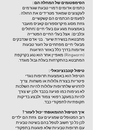
הסימפטומים של המחלה הם :
כתמים אדומים דמויי טבעת שגורמים
לעקצוצים שמאוד מטרידים את החולה .
לפעמים הכתמים הם קשקשיים.
גזזת מסוג מיקרוספורום קאניס מועבר
באמצעות מגע עם בעלי חיים (חתולים
וכלבים). אצל בעלי החיים הפטרייה
מתבטאת בנשירת שיער . בני אדם שנדבקים
מבעלי חיים מפתחים על העור טבעות
אדומות בדרך כלל באזור הזרועות
(Ringworm) מאפיין אחר הוא נגע בקרקפת
המתבטא בהתקרחות בעלת גבול מוגדר.
טיפול קונבנציונאלי :
הטיפול הוא באמצעות תרופות נוגדי
פיטריות בצורת גלולות או משחות. צריך
להדגיש שלתרופות עלולות להיות השלכות
לא נעימות כמו פגיעה בכבד ולכן יש צורך
להיות במעקב רפואי צמוד ולבצע בדיקות
תקופתיות לתפקודי כבד.
איך הטיפול ההומאופתי יכול לעזור ?
רוב המטופלים שמגיעים עם גזזת הם ילדים
לכן כל כך חשוב לטפל בהם בשיטה טבעית
עם תרופות טבעיות שלא פוגעות בתפקודי