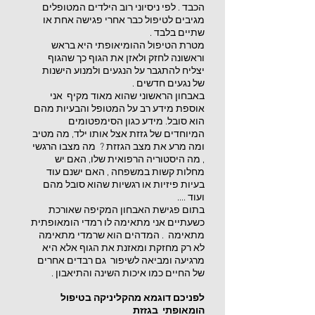
הכבד . לפי ניסיוני רוב הילדים המטופלים
מגיבים לטיפול כבר אחרי פגישה אחת או
שתיים בלבד .
מטרת הטיפול ההומיאופתי היא בראש
וראשונה לחזק ולאזן את הגוף כך שהגוף
יצליח להתגבר על הנגעים ולמנוע הישנות
של נגעים חדשים .
באבחון הראשוני שהוא מאוד מקיף אני
אוספת מידע רב על המטופל והבעיות מהם
הוא סובל. מידע כגון הסימפטומים
המיוחדים של גזזת אצל אותו ילד, מה מטיב
ומה מרע את מצב הגזזת ? מה מצבו הרגשי
, מה היסטוריה הרפואית שלו, האם יש
מחלות קשות במשפחה , האם ישנם עוד
בעיות פיזיות או רגשיות שהוא סובל מהם
ועוד ....
בתום פגישת האבחון המקיפה שאורכת
כשעתיים אני מתאימה לו רמדי הומאופתית
מתאימה . המדהים הוא שרמדי מתאימה
לא רק מחזקת ומאזנת את הגוף אלא היא
מרגיעה ומביאה לשיפור גם רבדים אחרים
של החיים כמו איכות השינה והתיאבון .
לפניכם דוגמא מהקליניקה בטיפול
הומאופתי בגזזת