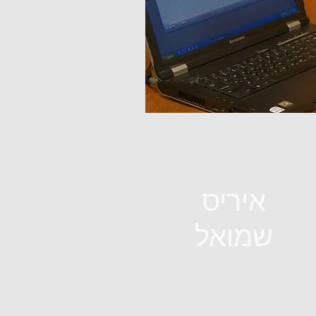
איריס
שמואל