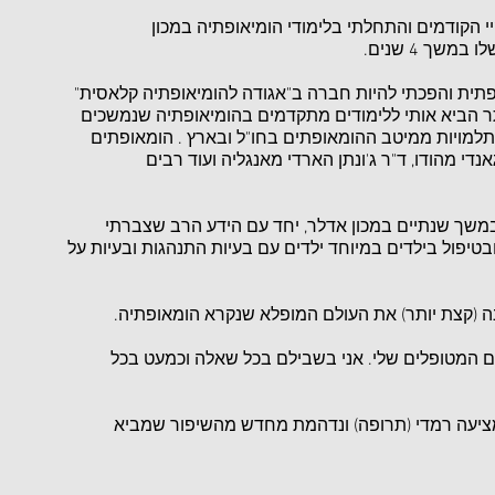
יי הקודמים והתחלתי בלימודי הומיאופתיה במכון
שך 4 שנים.
ומאופתית והפכתי להיות חברה ב"אגודה להומיאופתיה קלאסית"
ר הביא אותי ללימודים מתקדמים בהומיאופתיה שנמשכים
תלמויות ממיטב ההומאופתים בחו"ל ובארץ . הומאופתים
גאנדי מהודו, ד"ר ג'ונתן הארדי מאנגליה ועוד רבים
במשך שנתיים במכון אדלר, יחד עם הידע הרב שצברתי
ובטיפול בילדים במיוחד ילדים עם בעיות התנהגות ובעיות על
בינה (קצת יותר) את העולם המופלא שנקרא הומאופתיה.
ם המטופלים שלי. אני בשבילם בכל שאלה וכמעט בכל
מציעה רמדי (תרופה) ונדהמת מחדש מהשיפור שמביא