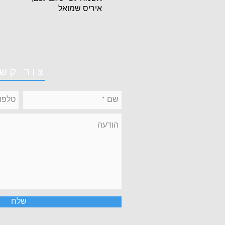
איריס שמואל
צור קש
שלח