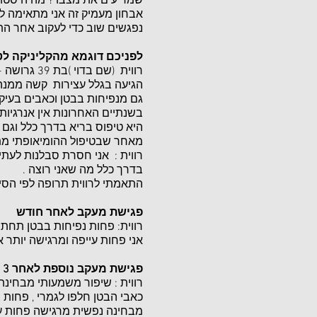
שמריעים את מצבו ? מה היסטוריה 
אבחון מעמיק זה אני מתאימה ל
נפגשים שוב כדי לעקוב אחר הת
לפניכם דוגמא מהקליניקה לטי
רווית (שם בדוי )בת 39 גרושה + 2
גם מנפיחות בבטן וכאבים בעיק
בשנתיים האחרונות אין אנרגיות
היא טיפוס בריא בדרך כלל וגם ה
מאחר שבטיפול ההומיאופתי מתי
רווית : אני חסרת סבלנות לעתי
בדרך כלל מה שאני רוצה .
התאמתי לרווית תרופה לפי הס
פגישת מעקב לאחר חודש
רווית: פחות נפיחות בבטן תחתו
אני פחות עייפה ומרגישה יותר א
פגישת מעקב נוספת לאחר 3 חודשים
רווית : שיפור משמעותי מבחינת
כאבי הבטן חלפו לגמרי , פחות 
מבחינה נפשית מרגישה פחות ע