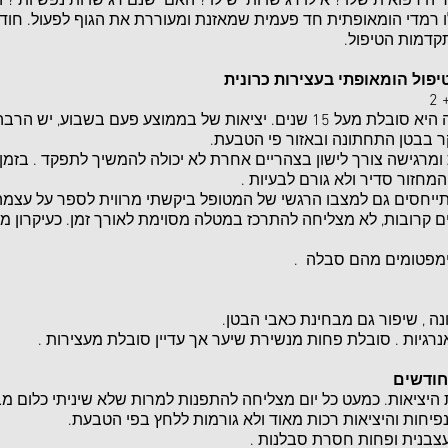
רפואית שלו ? אילו רגישויות יש לו ? האם ישנם רגישויות נפשיות ? הרג
ו רמדי הומאופתית חד פעמית שמאזנת ומעוררת את הגוף לפעול. חוד
קדמות הטיפול.
פול הומאופתי בעצירות כרונית
הגיעה בגלל עצירות קשה ממנה היא סובלת מעל 15 שנים. יציאות של בממוצע פע
ר בבטן התחתונה ובאזור פי הטבעת.
 ומרגישה צורך לישון בצהריים אחרת לא יכולה להמשיך לתפקד . בזמן
מחזור סדיר ולא גורם לבעיות .
יחסים גם למצבו הרגשי של המטופל ביקשתי מרווית לספר על עצמה 
ם קרובות, לא מצליחה להתרכז במטלה מסוימת לאורך זמן. כעיקרון מ
ימפטומים מהם סבלה .
נה , שיפור גם מבחינת כאבי הבטן.
נרגיות . סובלת פחות מנשירת שיער אך עדיין סובלת מעצירות .
 היציאות. כמעט כל יום מצליחה להתפנות למרות שלא שיניתי כלום מב
נפיחות והיציאות רכות מאוד ולא גורמות ללחץ בפי הטבעת.
צבנית ופחות חסרת סבלנות .