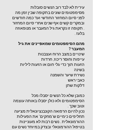
עירית לא לבד רוב הנשים סובלות
מסימפטומים שונים בתקופה שבין זמן מה
לפני סיום המחזור החודשי ועד כמה חודשים
ובמקרים קשים אף שנים אחרי סיום המחזור
. תקופה זו נקראת גיל המעבר או מנופאוזה
בלעז .
מהם הסימפטומים שמאפיינים את גיל
המעבר ?
שינויים במצב הרוח ועצבנות
עייפות וחוסר ריכוז, חרדות
הזעות תוך כדי גלי חום או הזעות ליליות
בשינה
נשירת שיער והשמנה
כאבי ראש
דלקות שתן
כמובן שלא כל הנשים יסבלו מכל
הסימפטומים ולא כולן יסבלו באותה עוצמה
וטוב שכך .
נכון להיום הרפואה הקונבנציונאלית מציעה
תחליפים כימיים ש"מחקים" את הפעילות
ההורמונאלית . נשים רבות לא מעוניינות
בטיפול ההורמונאלי ובצדק במיוחד נשים עם