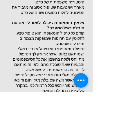
היסטוריה משפחתית של סרטן
מאחר ויש טענות שטיפול מסוג זה מגביר את
הסיכונים לחלות בסוגים שונים של סרטן.
אז איך הומאופתיה יכולה לעזור לך אם את
סובלת בגיל המעבר ?
קודם כל טיפול הומאופתי הוא טיפול טבעי
לחלוטין עם תרופות שמופקות מצמחים
ומינרלים שבטבע .
טיפול הומאופתי הוא טיפול אינדיבדואלי
שמותאם באופן אישי אך ורק לך הטיפול
מתייחס ולוקח בחשבון את כל הסימפטומים
והבעיות שאת סובלת מהם ולפי זה מותאם
לך תרופה הומאופתית . למשל אשה
שסובלת מגלי חום וכאבי ראש תקבל טיפול
שונה מאשר אשה שסובלת מגלי חום ודיכאון
. גם השיפור יורגש בכל הרמות כמו במקרה
של עירית בתחילת המאמר .
התרופה ההומאופתית תאזן את גופך ואת
מערכת ההורמונלית שלך . כאשר גופך יהיה
מאוזן לא תסבלי מגלי חום והזעות מרובות
שכה משבשות את חייך . לא יהיו שינויים
קיצוניים במצב רוחך ולא תסבלי מעייפות
כרונית . לך יהיה טוב ולבני שמפחתך יהיה
טוב .