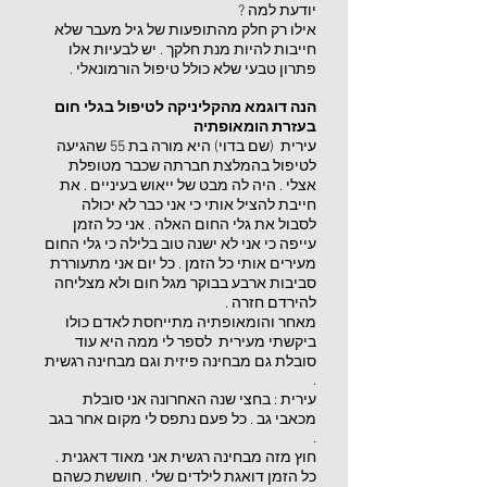
יודעת למה ?
אילו רק חלק מהתופעות של גיל מעבר שלא
חייבות להיות מנת חלקך . יש לבעיות אלו
פתרון טבעי שלא כולל טיפול הורמונאלי .
הנה דוגמא מהקליניקה לטיפול בגלי חום
בעזרת הומאופתיה
עירית (שם בדוי) היא מורה בת 55 שהגיעה
לטיפול בהמלצת חברתה שכבר מטופלת
אצלי . היה לה מבט של ייאוש בעיניים . את
חייבת להציל אותי כי אני כבר לא יכולה
לסבול את גלי החום האלה . אני כל הזמן
עייפה כי אני לא ישנה טוב בלילה כי גלי החום
מעירים אותי כל הזמן . כל יום אני מתעוררת
סביבות ארבע בבוקר מגל חום ולא מצליחה
להירדם חזרה .
מאחר והומאופתיה מתייחסת לאדם כולו
ביקשתי מעירית לספר לי ממה היא עוד
סובלת גם מבחינה פיזית וגם מבחינה רגשית
.
עירית : בחצי שנה האחרונה אני סובלת
מכאבי גב . כל פעם נתפס לי מקום אחר בגב
.
חוץ מזה מבחינה רגשית אני מאוד דאגנית .
כל הזמן דואגת לילדים שלי . חוששת כשהם