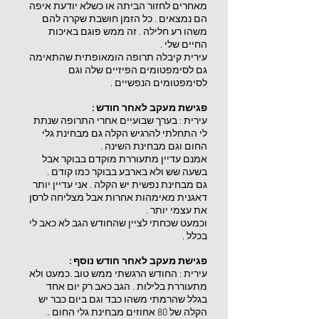
מאחרים לחזור הביתה או כשלא יודעת איפה
הם נמצאים . כל הזמן חושבת שקרה להם
משהו רע חלילה . זה ממש פוגם באיכות
החיים שלי .
עירית קיבלה תרופה הומאופתית שהתאימה
גם לסימפטומים הפיזיים שלה וגם
לסימפטומים הנפשיים .
פגישת מעקב לאחר חודש :
עירית : בערך שבועיים אחרי התרופה שנתת
לי התחלתי להרגיש הקלה גם מבחינת גלי
החום וגם מבחינת השינה .
אמנם עדיין מתעוררת מוקדם בבוקר אבל
בשעה שש ולא בארבע בבוקר כמו קודם .
גם מבחינת נפשית יש הקלה . אני עדיין יותר
דאגנית מאימהות אחרות אבל מצליחה לרסן
את עצמי יותר .
וכמעט שכחתי לציין שהחודש הגב לא כאב לי
בכלל .
פגישת מעקב לאחר חודש נוסף :
עירית : החודש הרגשתי ממש טוב .כמעט ולא
מתעוררת בלילות . הגב כאב רק יום אחד
בגלל שהרמתי משהו כבד וגם ביום כבר יש
הקלה של 80 אחוזים מבחינת גלי החום ..